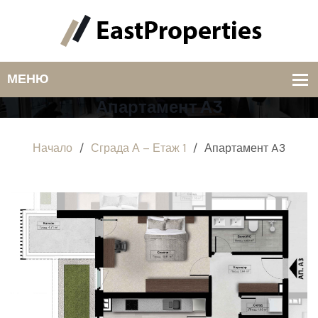
Апартамент A3
Начало
/
Сграда А – Етаж 1
/
Апартамент A3