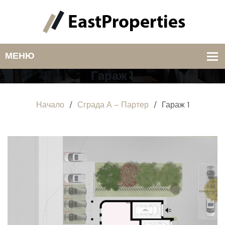
Гараж 1
Начало
/
Сграда А – Партер
/
Гараж 1