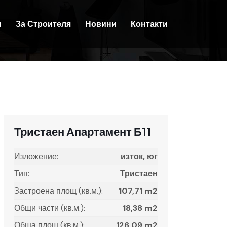
и
За Строителя
Новини
Контакти
Тристаен Апартамент Б11
Изложение:
изток, юг
Тип:
Тристаен
Застроена площ (кв.м.):
107,71 m2
Общи части (кв.м.):
18,38 m2
Обща площ (кв.м.):
126,09 m2