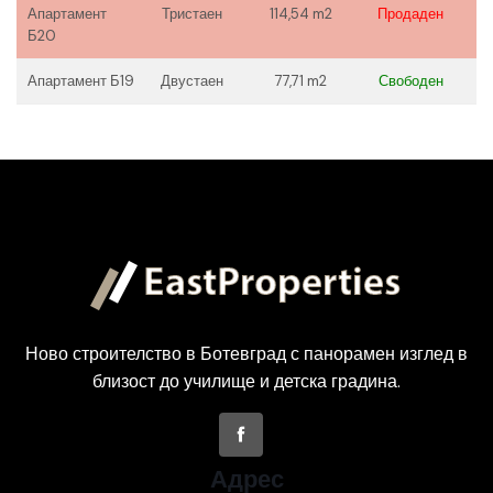
Апартамент
Тристаен
114,54 m2
Продаден
Б20
Апартамент Б19
Двустаен
77,71 m2
Свободен
Ново строителство в Ботевград с панорамен изглед в
близост до училище и детска градина.
Адрес